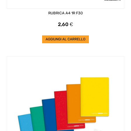
RUBRICA A4 1R F30
Prezzo
2,60
€
AGGIUNGI AL CARRELLO