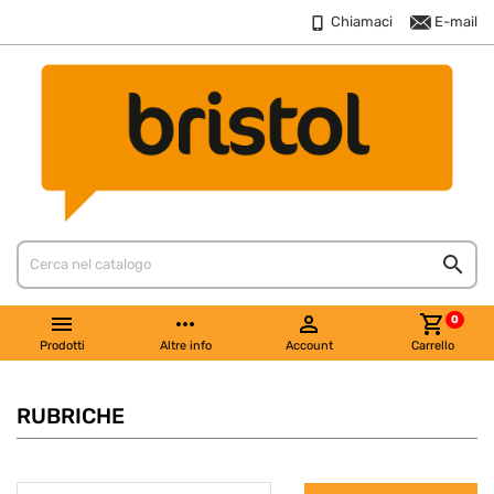
Chiamaci
E-mail


more_horiz

shopping_cart
0
Prodotti
Altre info
Account
Carrello
RUBRICHE