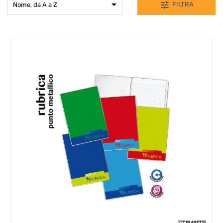

tune
FILTRA
Nome, da A a Z