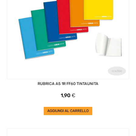
RUBRICA A5 1R FF60 TINTAUNITA
Prezzo
1,90
€
AGGIUNGI AL CARRELLO