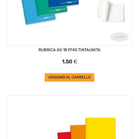
RUBRICA A5 1R FF40 TINTAUNITA
Prezzo
1,50
€
AGGIUNGI AL CARRELLO