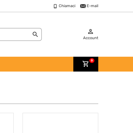
Chiamaci
E-mail


Account
0
shopping_cart