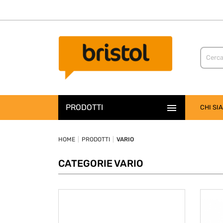
cs/includes/components/Products.class.php
cs/includes/components/Products.class.php

PRODOTTI
CHI SI
HOME
PRODOTTI
VARIO
CATEGORIE VARIO