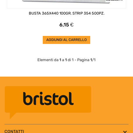
BUSTA 365X440 100GR. STRIP 354 500PZ.
Prezzo
6,15
€
AGGIUNGI AL CARRELLO
Elementi da
1
a
1
di 1 - Pagina
1
/1

CONTATTI