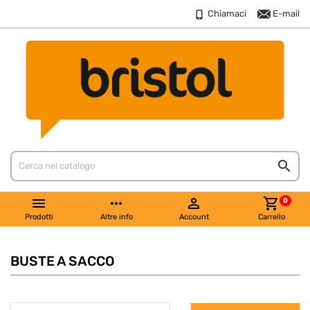
Chiamaci
E-mail


more_horiz

shopping_cart
0
Prodotti
Altre info
Account
Carrello
BUSTE A SACCO