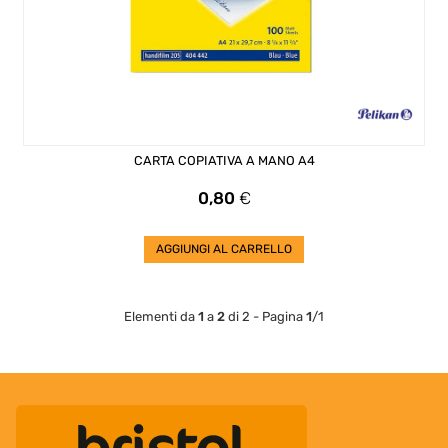
CARTA COPIATIVA A MANO A4
Prezzo
0,80
€
AGGIUNGI AL CARRELLO
Elementi da
1
a
2
di 2 - Pagina
1
/1