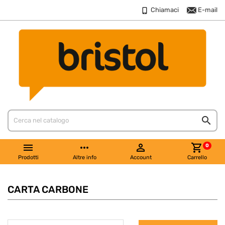
Chiamaci
E-mail


more_horiz

shopping_cart
0
Prodotti
Altre info
Account
Carrello
CARTA CARBONE