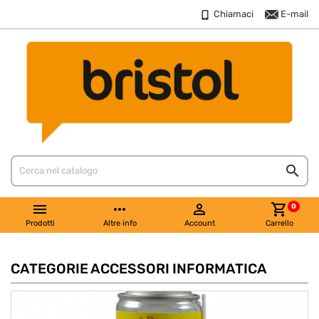
Chiamaci
E-mail
cs/includes/components/Products.class.php
cs/includes/components/Products.class.php


more_horiz

shopping_cart
0
Prodotti
Altre info
Account
Carrello
CATEGORIE ACCESSORI INFORMATICA