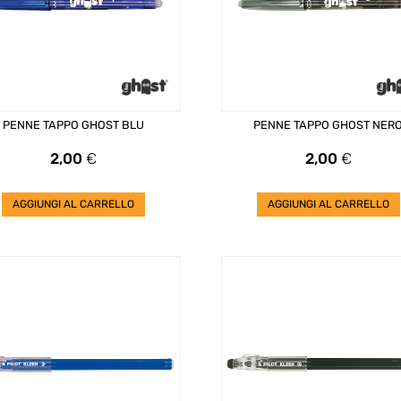
PENNE TAPPO GHOST BLU
PENNE TAPPO GHOST NER
Prezzo
Prezzo
2,00
€
2,00
€
AGGIUNGI AL CARRELLO
AGGIUNGI AL CARRELLO