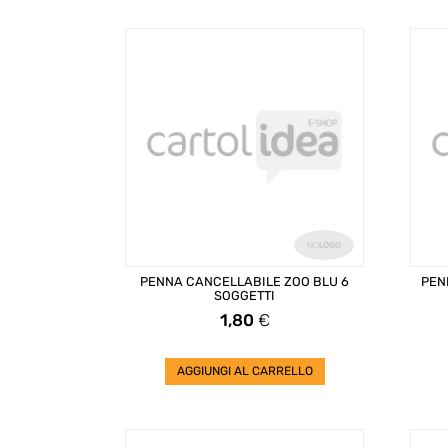
PENNA CANCELLABILE ZOO BLU 6
PEN
SOGGETTI
Prezzo
1,80
€
AGGIUNGI AL CARRELLO