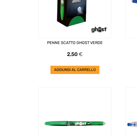
PENNE SCATTO GHOST VERDE
Prezzo
2,50
€
AGGIUNGI AL CARRELLO