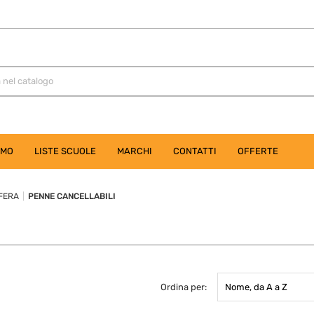
AMO
LISTE SCUOLE
MARCHI
CONTATTI
OFFERTE
FERA
PENNE CANCELLABILI
Ordina per:
Nome, da A a Z