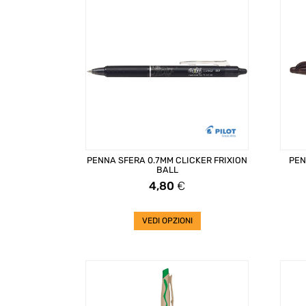
PENNA SFERA 0.7MM CLICKER FRIXION
PEN
BALL
Prezzo
4,80
€
VEDI OPZIONI