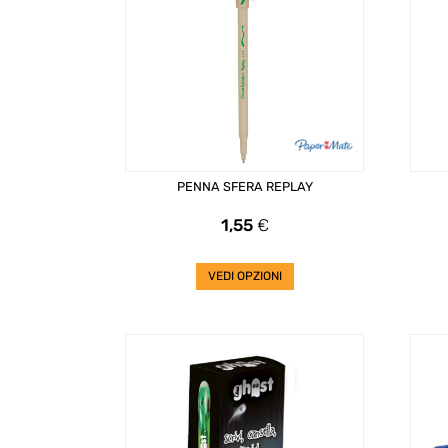
PENNA SFERA REPLAY
Prezzo
1,55
€
VEDI OPZIONI