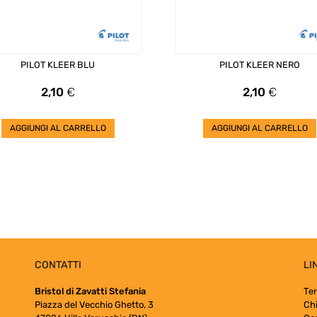
PILOT KLEER BLU
PILOT KLEER NERO
Prezzo
Prezzo
2,10
€
2,10
€
AGGIUNGI AL CARRELLO
AGGIUNGI AL CARRELLO
CONTATTI
LI
Bristol di Zavatti Stefania
Ter
Piazza del Vecchio Ghetto, 3
Ch