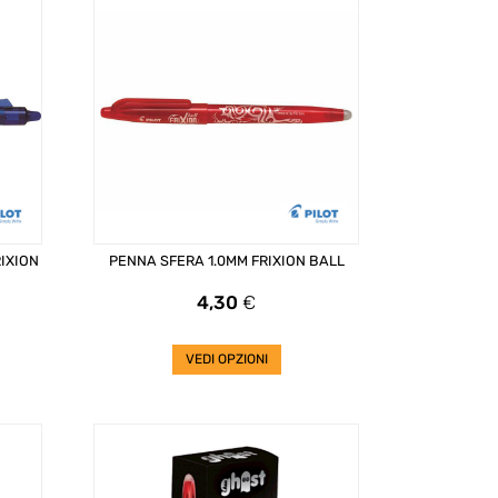
IXION
PENNA SFERA 1.0MM FRIXION BALL
Prezzo
4,30
€
VEDI OPZIONI