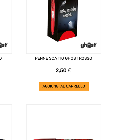
O
PENNE SCATTO GHOST ROSSO
Prezzo
2,50
€
AGGIUNGI AL CARRELLO