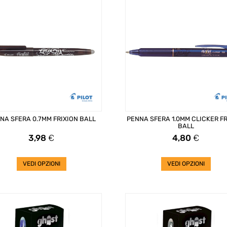
NA SFERA 0.7MM FRIXION BALL
PENNA SFERA 1.0MM CLICKER FR
BALL
Prezzo
Prezzo
3,98
€
4,80
€
VEDI OPZIONI
VEDI OPZIONI