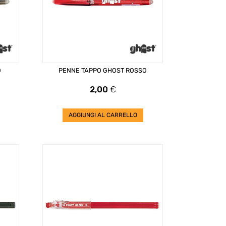
O
PENNE TAPPO GHOST ROSSO
Prezzo
2,00
€
AGGIUNGI AL CARRELLO