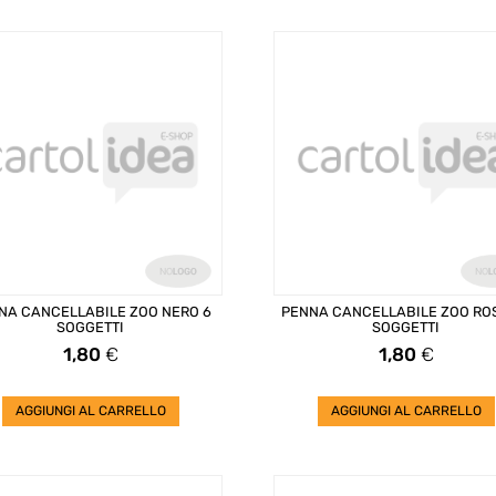
NA CANCELLABILE ZOO NERO 6
PENNA CANCELLABILE ZOO RO
SOGGETTI
SOGGETTI
Prezzo
Prezzo
1,80
€
1,80
€
AGGIUNGI AL CARRELLO
AGGIUNGI AL CARRELLO