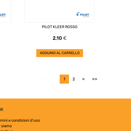
PILOT KLEER ROSSO
Prezzo
2,10
€
AGGIUNGI AL CARRELLO
««
«
1
2
»
»»
NK
mini e condizioni d'uso
i siamo