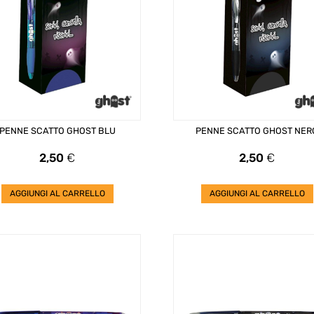
PENNE SCATTO GHOST BLU
PENNE SCATTO GHOST NER
Prezzo
Prezzo
2,50
€
2,50
€
AGGIUNGI AL CARRELLO
AGGIUNGI AL CARRELLO