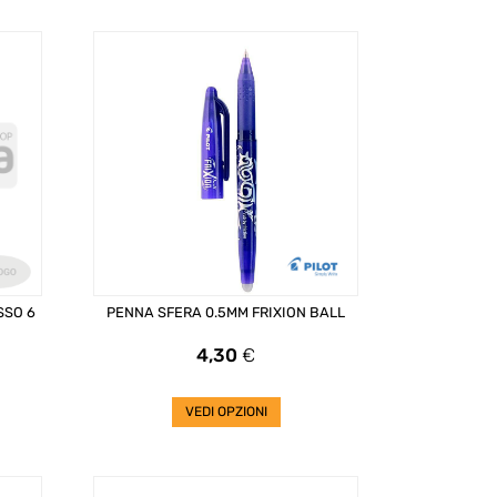
SSO 6
PENNA SFERA 0.5MM FRIXION BALL
Prezzo
4,30
€
VEDI OPZIONI