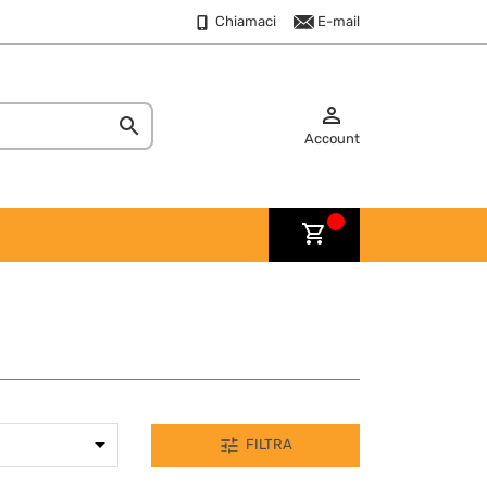
Chiamaci
E-mail


Account
shopping_cart

tune
FILTRA