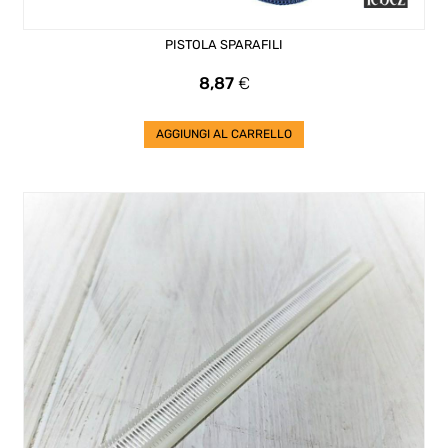
PISTOLA SPARAFILI
Prezzo
8,87
€
AGGIUNGI AL CARRELLO