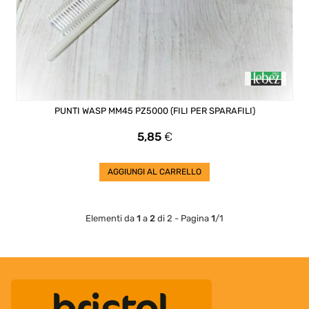
PUNTI WASP MM45 PZ5000 (FILI PER SPARAFILI)
Prezzo
5,85
€
AGGIUNGI AL CARRELLO
Elementi da
1
a
2
di 2 - Pagina
1
/1