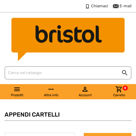
Chiamaci
E-mail


more_horiz

shopping_cart
0
Prodotti
Altre info
Account
Carrello
APPENDI CARTELLI